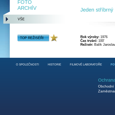
FOTO
ARCHÍV
Jeden stříbrný
VŠE
Rok výroby:
1976
TOP REŽISÉŘI
Čas trvání:
100'
Režisér:
Balík Jarosla
O SPOLEČNOSTI
HISTORIE
FILMOVÉ LABORATOŘE
FO
Ochrana
Obchodní 
Zaměstnan