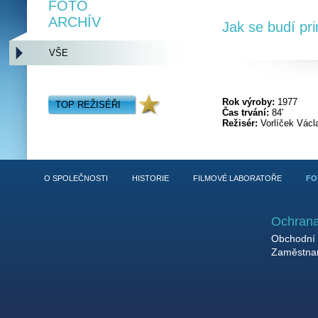
FOTO
ARCHÍV
Jak se budí pr
VŠE
Rok výroby:
1977
TOP REŽISÉŘI
Čas trvání:
84'
Režisér:
Vorlíček Václ
O SPOLEČNOSTI
HISTORIE
FILMOVÉ LABORATOŘE
FO
Ochrana
Obchodní 
Zaměstnan