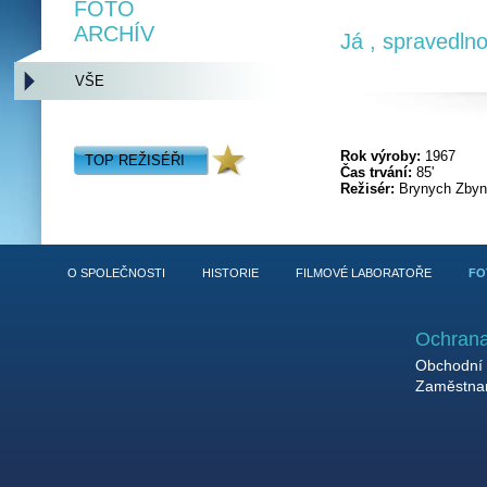
FOTO
ARCHÍV
Já , spravedlno
VŠE
Rok výroby:
1967
TOP REŽISÉŘI
Čas trvání:
85'
Režisér:
Brynych Zbyn
O SPOLEČNOSTI
HISTORIE
FILMOVÉ LABORATOŘE
FO
Ochrana
Obchodní 
Zaměstnan