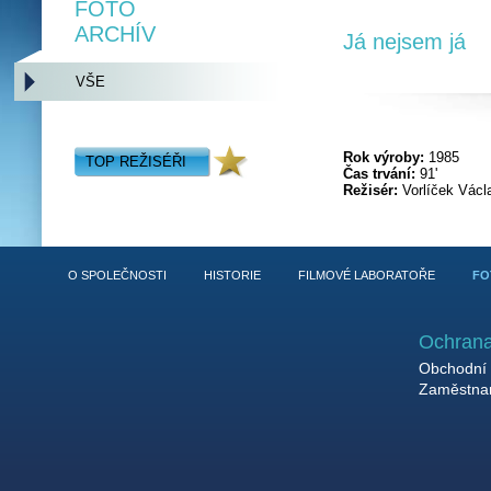
FOTO
ARCHÍV
Já nejsem já
VŠE
Rok výroby:
1985
TOP REŽISÉŘI
Čas trvání:
91'
Režisér:
Vorlíček Václ
O SPOLEČNOSTI
HISTORIE
FILMOVÉ LABORATOŘE
FO
Ochrana
Obchodní 
Zaměstnan