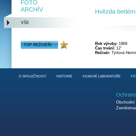
FOTO
ARCHÍV
Hvězda betlém
VŠE
Rok výroby:
1969
TOP REŽISÉŘI
Čas trvání:
12'
Režisér:
Týrlová Herm
O SPOLEČNOSTI
HISTORIE
FILMOVÉ LABORATOŘE
FO
Ochrana
Obchodní 
Zaměstnan