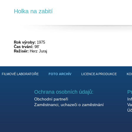
Holka na zabití
Rok výroby:
1975
Čas trvání:
98'
Režisér:
Herz Juraj
FILMOVÉ LABORATOŘE
FOTO ARCHÍV
LICENCE A PRODUKCE
KO
Ochrana osobních údajů:
P
Obchodní partneři
In
Zaměstnanci, uchazeči o zaměstnání
Va
Úč