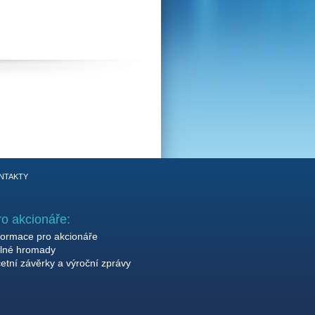
NTAKTY
ro akcionáře:
formace pro akcionáře
lné hromady
etní závěrky a výroční zprávy