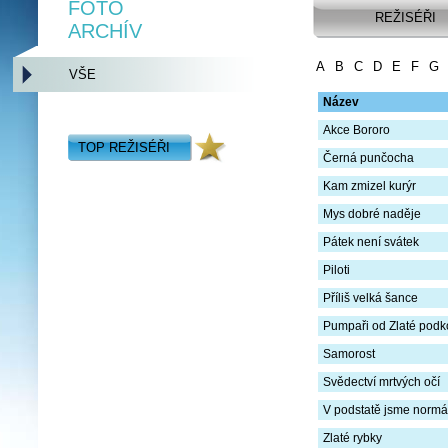
FOTO
REŽISÉŘI
ARCHÍV
A
B
C
D
E
F
G
VŠE
Název
Akce Bororo
TOP REŽISÉŘI
Černá punčocha
Kam zmizel kurýr
Mys dobré naděje
Pátek není svátek
Piloti
Příliš velká šance
Pumpaři od Zlaté podk
Samorost
Svědectví mrtvých očí
V podstatě jsme normá
Zlaté rybky