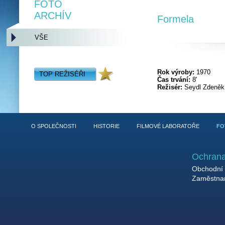
FOTO
ARCHÍV
Formela
VŠE
Rok výroby:
1970
TOP REŽISÉŘI
Čas trvání:
8'
Režisér:
Seydl Zdeněk
O SPOLEČNOSTI
HISTORIE
FILMOVÉ LABORATOŘE
FO
Ochrana
Obchodní 
Zaměstnan