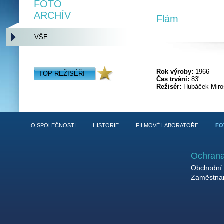
FOTO
ARCHÍV
Flám
VŠE
Rok výroby:
1966
TOP REŽISÉŘI
Čas trvání:
83'
Režisér:
Hubáček Miro
O SPOLEČNOSTI
HISTORIE
FILMOVÉ LABORATOŘE
FO
Ochrana
Obchodní 
Zaměstnan