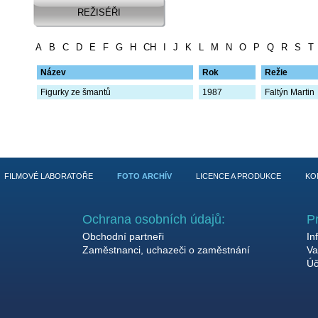
REŽISÉŘI
A
B
C
D
E
F
G
H
CH
I
J
K
L
M
N
O
P
Q
R
S
T
Název
Rok
Režie
Figurky ze šmantů
1987
Faltýn Martin
FILMOVÉ LABORATOŘE
FOTO ARCHÍV
LICENCE A PRODUKCE
KO
Ochrana osobních údajů:
P
Obchodní partneři
In
Zaměstnanci, uchazeči o zaměstnání
Va
Úč