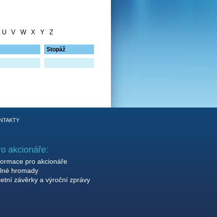
U
V
W
X
Y
Z
Stopáž
NTAKTY
ro akcionáře:
formace pro akcionáře
lné hromady
etní závěrky a výroční zprávy