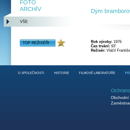
FOTO
ARCHÍV
Dým bramboro
VŠE
Rok výroby:
1976
TOP REŽISÉŘI
Čas trvání:
93'
Režisér:
Vláčil Františ
O SPOLEČNOSTI
HISTORIE
FILMOVÉ LABORATOŘE
FO
Ochrana
Obchodní 
Zaměstnan