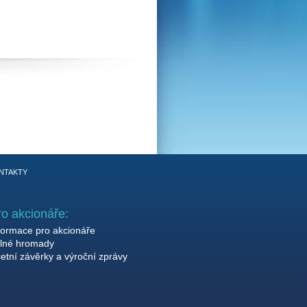
NTAKTY
ro akcionáře:
formace pro akcionáře
lné hromady
etní závěrky a výroční zprávy