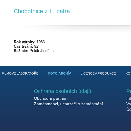
Chobotnice z II. patra
Rok výroby:
1986
Čas trvání:
92'
Režisér:
Polák Jindřich
FILMOVÉ LABORATOŘE
FOTO ARCHÍV
LICENCE A PRODUKCE
KO
Ochrana osobních údajů:
P
Obchodní partneři
In
Zaměstnanci, uchazeči o zaměstnání
Va
Úč