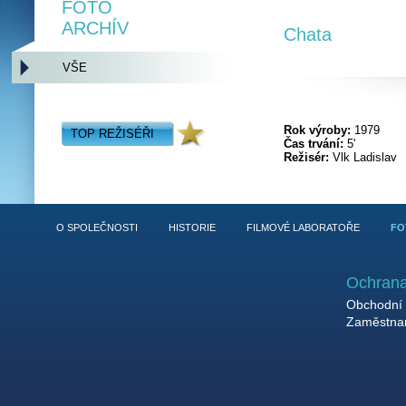
FOTO
ARCHÍV
Chata
VŠE
Rok výroby:
1979
TOP REŽISÉŘI
Čas trvání:
5'
Režisér:
Vlk Ladislav
O SPOLEČNOSTI
HISTORIE
FILMOVÉ LABORATOŘE
FO
Ochrana
Obchodní 
Zaměstnan