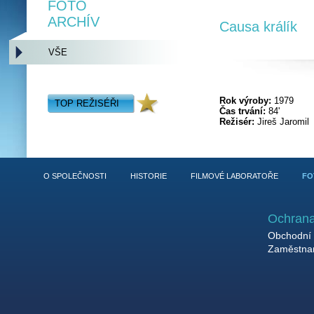
FOTO
ARCHÍV
Causa králík
VŠE
Rok výroby:
1979
TOP REŽISÉŘI
Čas trvání:
84'
Režisér:
Jireš Jaromil
O SPOLEČNOSTI
HISTORIE
FILMOVÉ LABORATOŘE
FO
Ochrana
Obchodní 
Zaměstnan